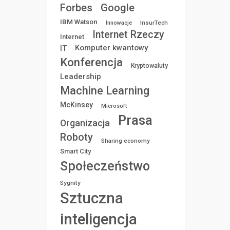
Forbes
Google
IBM Watson
InsurTech
Innowacje
Internet Rzeczy
Internet
Komputer kwantowy
IT
Konferencja
Kryptowaluty
Leadership
Machine Learning
McKinsey
Microsoft
Prasa
Organizacja
Roboty
Sharing economy
Smart City
Społeczeństwo
Sygnity
Sztuczna
inteligencja