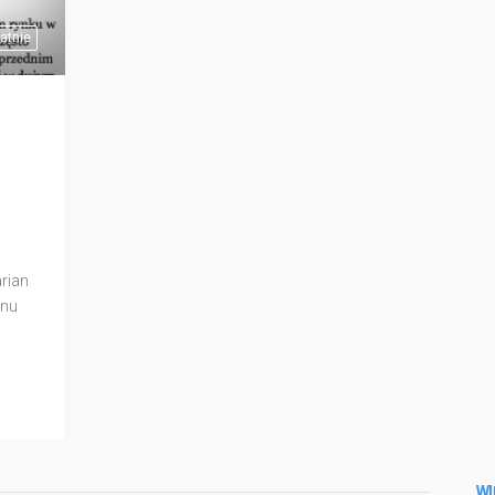
atnie
arian
onu
tykuł,
niowa
WI