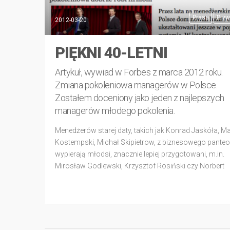
Prasa
Pryw
2012-03-20
PIĘKNI 40-LETNI
Artykuł, wywiad w Forbes z marca 2012 roku.
Zmiana pokoleniowa managerów w Polsce.
Zostałem doceniony jako jeden z najlepszych
managerów młodego pokolenia.
Menedżerów starej daty, takich jak Konrad Jaskóła, M
Kostempski, Michał Skipietrow, z biznesowego pante
wypierają młodsi, znacznie lepiej przygotowani, m.in.
Mirosław Godlewski, Krzysztof Rosiński czy Norbert
Biedrzycki. Zmiana pokoleniowa dobrze robi firmom Ar
wywiad w Forbes z marca 2012 roku. Zmiana pokole
managerów w Polsce.
CZYTAJ DALEJ