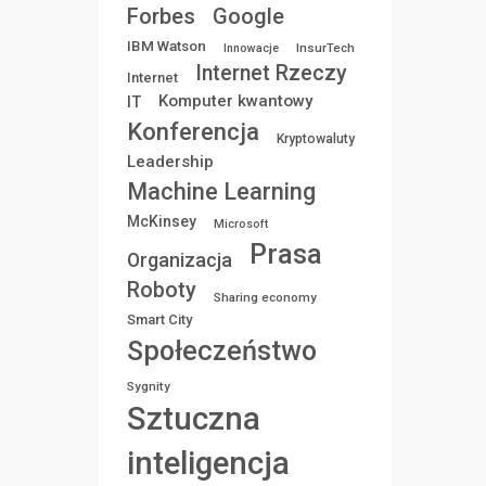
Forbes
Google
IBM Watson
InsurTech
Innowacje
Internet Rzeczy
Internet
Komputer kwantowy
IT
Konferencja
Kryptowaluty
Leadership
Machine Learning
McKinsey
Microsoft
Prasa
Organizacja
Roboty
Sharing economy
Smart City
Społeczeństwo
Sygnity
Sztuczna
inteligencja