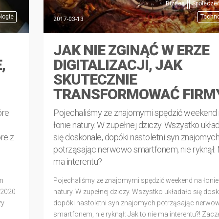
Biznes
Społecze
logie
Techno
2017-03-13
JAK NIE ZGINĄĆ W ERZE
,
DIGITALIZACJI, JAK
SKUTECZNIE
TRANSFORMOWAĆ FIRM
óre
Pojechaliśmy ze znajomymi spędzić weekend 
łonie natury. W zupełnej dziczy. Wszystko ukła
re z
się doskonale, dopóki nastoletni syn znajomyc
potrząsając nerwowo smartfonem, nie ryknął: 
ma interentu?
im
Pojechaliśmy ze znajomymi spędzić weekend na łonie
 2020
natury. W zupełnej dziczy. Wszystko układało się dosk
zy
dopóki nastoletni syn znajomych potrząsając nerwo
smartfonem, nie ryknął: Jak to nie ma interentu?! Zacz