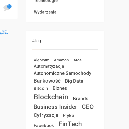
Technologie
ie
10
Wydarzenia
ĘCEJ
#tagi
Amazon
Atos
Algorytm
Automatyzacja
Autonomiczne Samochody
Bankowość
Big Data
Biznes
Bitcoin
Blockchain
BrandsIT
Business Insider
CEO
Cyfryzacja
Etyka
FinTech
Facebook