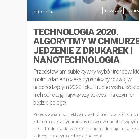
Innowacje
Techno
2019-12-14
TECHNOLOGIA 2020.
ALGORYTMY W CHMURZE
JEDZENIE Z DRUKAREK I
NANOTECHNOLOGIA
Przedstawiam subiektywny wybór trendów, kt
moim zdaniem czeka dynamiczny rozwój w
nadchodzącym 2020 roku. Trudno wskazać, któ
nich odnotują największy sukces i na czym on
będzie polegał.
Przedstawiam subiektywny wybór trendów, które mo
zdaniem czeka dynamiczny rozwój w nadchodzącym
roku. Trudno wskazać, które z nich odnotują najwięks
sukces i na czym on będzie polegał.