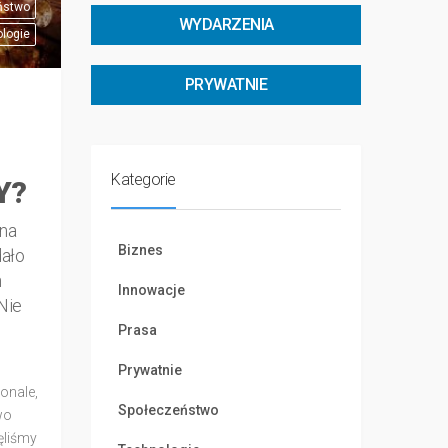
ństwo
WYDARZENIA
logie
PRYWATNIE
Kategorie
Y?
na
Biznes
dało
h
Innowacje
Nie
Prasa
Prywatnie
onale,
Społeczeństwo
wo
ęliśmy