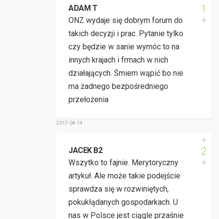
1
ADAM T
ONZ wydaje się dobrym forum do
takich decyzji i prac. Pytanie tylko
czy będzie w sanie wymóc to na
innych krajach i frmach w nich
działających. Śmiem wąpić bo nie
ma żadnego bezpośredniego
przełożenia
2017-04-14
2
JACEK B2
Wszytko to fajnie. Merytoryczny
artykuł. Ale może takie podejście
sprawdza się w rozwiniętych,
pokukłądanych gospodarkach. U
nas w Polsce jest ciągle przaśnie