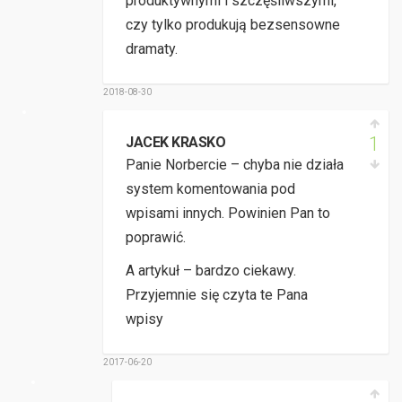
produktywnymi i szczęśliwszymi,
czy tylko produkują bezsensowne
dramaty.
2018-08-30
1
JACEK KRASKO
Panie Norbercie – chyba nie działa
system komentowania pod
wpisami innych. Powinien Pan to
poprawić.
A artykuł – bardzo ciekawy.
Przyjemnie się czyta te Pana
wpisy
2017-06-20