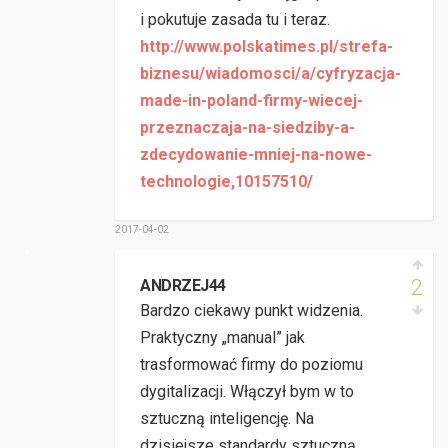
i pokutuje zasada tu i teraz.
http://www.polskatimes.pl/strefa-
biznesu/wiadomosci/a/cyfryzacja-
made-in-poland-firmy-wiecej-
przeznaczaja-na-siedziby-a-
zdecydowanie-mniej-na-nowe-
technologie,10157510/
2017-04-02
2
ANDRZEJ44
Bardzo ciekawy punkt widzenia.
Praktyczny „manual” jak
trasformować firmy do poziomu
dygitalizacji. Włączył bym w to
sztuczną inteligencję. Na
dzisiejsze standardy sztuczną