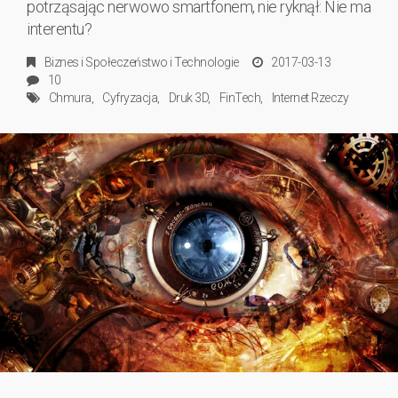
potrząsając nerwowo smartfonem, nie ryknął: Nie ma
interentu?
Biznes
i
Społeczeństwo
i
Technologie
2017-03-13
10
Chmura
Cyfryzacja
Druk 3D
FinTech
Internet Rzeczy