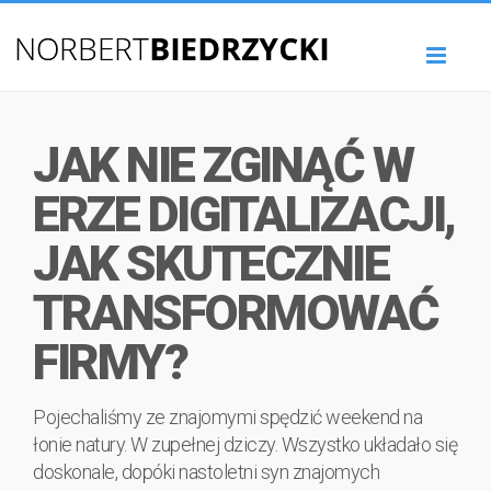
Toggl
naviga
JAK NIE ZGINĄĆ W
ERZE DIGITALIZACJI,
JAK SKUTECZNIE
TRANSFORMOWAĆ
FIRMY?
Pojechaliśmy ze znajomymi spędzić weekend na
łonie natury. W zupełnej dziczy. Wszystko układało się
doskonale, dopóki nastoletni syn znajomych